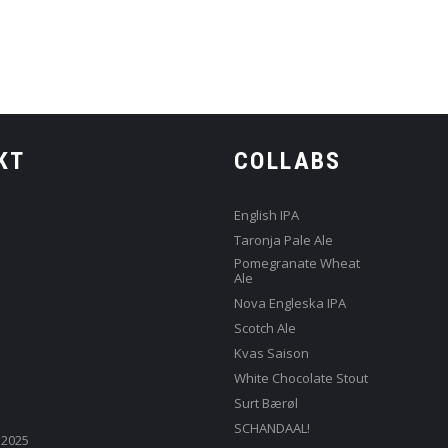
KT
COLLABS
English IPA
Taronja Pale Ale
Pomegranate Wheat
Ale
Nova Engleska IPA
Scotch Ale
Kvas Saison
White Chocolate Stout
Surt Bærøl
SCHANDAAL!
 2025