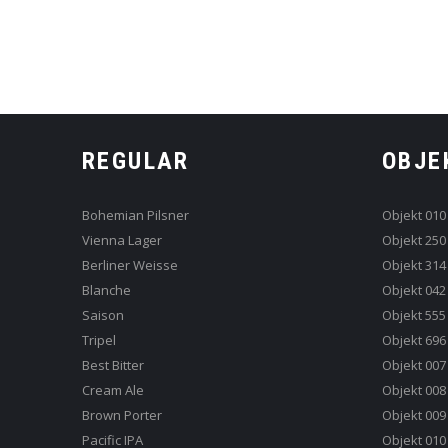
REGULAR
OBJE
Bohemian Pilsner
Objekt 010
Vienna Lager
Objekt 250
Berliner Weisse
Objekt 314
Blanche
Objekt 042
Saison
Objekt 555
Tripel
Objekt 696
Best Bitter
Objekt 007
Cream Ale
Objekt 008
Brown Porter
Objekt 009
Pacific IPA
Objekt 010