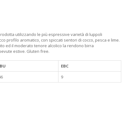
rodotta utilizzando le più espressive varietà di luppoli
co profilo aromatico, con spiccati sentori di cocco, pesca e lime.
pulito ed il moderato tenore alcolico la rendono birra
bevute estive. Gluten free.
IBU
EBC
46
9