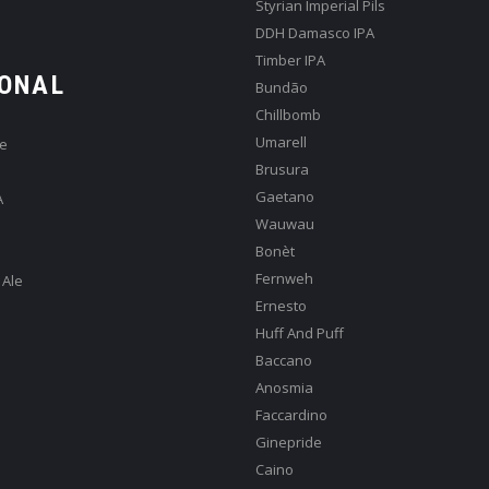
Styrian Imperial Pils
DDH Damasco IPA
Timber IPA
ONAL
Bundão
Chillbomb
Umarell
e
Brusura
Gaetano
A
Wauwau
Bonèt
Fernweh
 Ale
Ernesto
Huff And Puff
Baccano
Anosmia
Faccardino
Ginepride
Caino