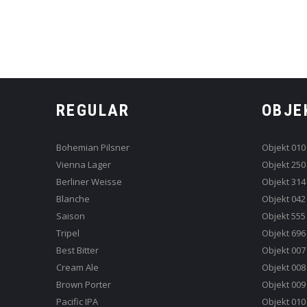
REGULAR
OBJE
Bohemian Pilsner
Objekt 010
Vienna Lager
Objekt 250
Berliner Weisse
Objekt 314
Blanche
Objekt 042
Saison
Objekt 555
Tripel
Objekt 696
Best Bitter
Objekt 007
Cream Ale
Objekt 008
Brown Porter
Objekt 009
Pacific IPA
Objekt 010