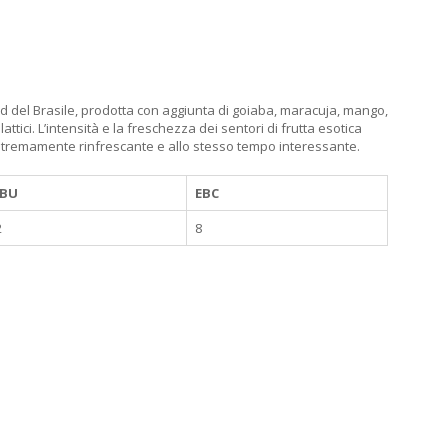
sud del Brasile, prodotta con aggiunta di goiaba, maracuja, mango,
attici. L’intensità e la freschezza dei sentori di frutta esotica
stremamente rinfrescante e allo stesso tempo interessante.
IBU
EBC
2
8