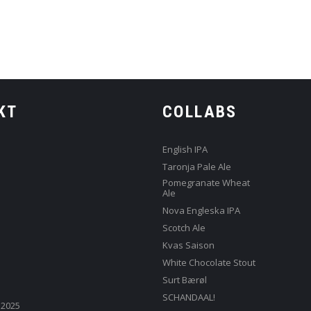
KT
COLLABS
English IPA
Taronja Pale Ale
Pomegranate Wheat
Ale
Nova Engleska IPA
Scotch Ale
Kvas Saison
White Chocolate Stout
Surt Bærøl
SCHANDAAL!
 2025