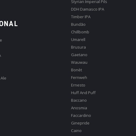
Styrian Imperial Pils
DDH Damasco IPA
Timber IPA
ONAL
Bundão
Chillbomb
Umarell
e
Brusura
Gaetano
A
Wauwau
Bonèt
Fernweh
 Ale
Ernesto
Huff And Puff
Baccano
Anosmia
Faccardino
Ginepride
Caino