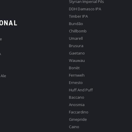
Styrian Imperial Pils
DDH Damasco IPA
Timber IPA
ONAL
Bundão
Chillbomb
Umarell
e
Brusura
Gaetano
A
Wauwau
Bonèt
Fernweh
 Ale
Ernesto
Huff And Puff
Baccano
Anosmia
Faccardino
Ginepride
Caino