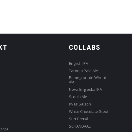
KT
COLLABS
English IPA
Taronja Pale Ale
Pomegranate Wheat
Ale
Nova Engleska IPA
Scotch Ale
Kvas Saison
White Chocolate Stout
Surt Bærøl
SCHANDAAL!
 2025