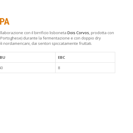
PA
llaborazione con il birrificio lisboneta
Dois Corvos
, prodotta con
n Portoghese) durante la fermentazione e con doppio dry
li nordamericani, dai sentori spiccatamente fruttati.
IBU
EBC
40
8