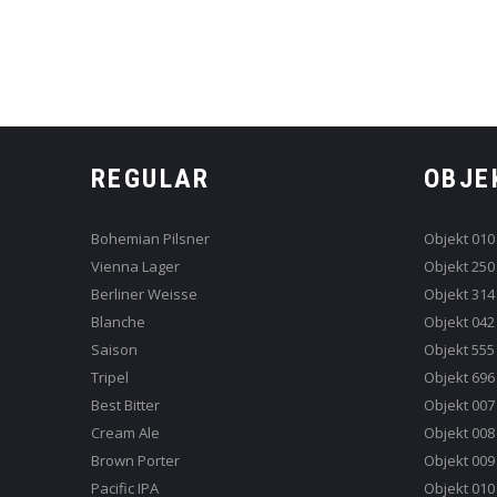
REGULAR
OBJE
Bohemian Pilsner
Objekt 010
Vienna Lager
Objekt 250
Berliner Weisse
Objekt 314
Blanche
Objekt 042
Saison
Objekt 555
Tripel
Objekt 696
Best Bitter
Objekt 007
Cream Ale
Objekt 008
Brown Porter
Objekt 009
Pacific IPA
Objekt 010