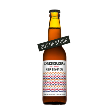
E
K
T
C
O
L
L
A
B
S
T
A
P
R
O
O
M
S
H
O