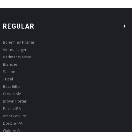
REGULAR
Bohemian Pilsner
Vienna Lager
Berliner Weisse
Blanche
Saison
Tripel
Best Bitter
Cream Ale
Brown Porter
Pacific IPA
American IPA
Double IPA
Golden Ale