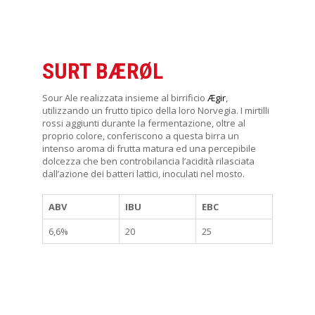
P
SURT BÆRØL
Sour Ale realizzata insieme al birrificio
Ægir
,
utilizzando un frutto tipico della loro Norvegia. I mirtilli
rossi aggiunti durante la fermentazione, oltre al
proprio colore, conferiscono a questa birra un
intenso aroma di frutta matura ed una percepibile
dolcezza che ben controbilancia l’acidità rilasciata
dall’azione dei batteri lattici, inoculati nel mosto.
ABV
IBU
EBC
6,6%
20
25