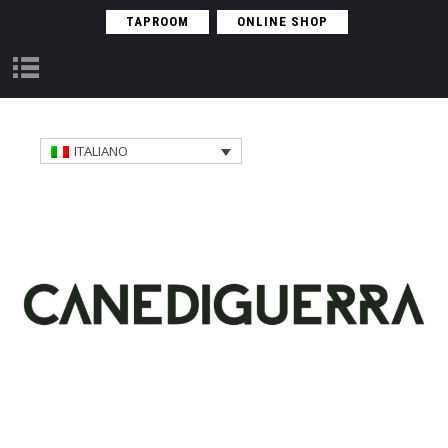
TAPROOM
ONLINE SHOP
R
E
G
U
ITALIANO
L
A
R
S
E
A
S
O
N
A
L
O
B
J