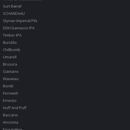
Surt Bærøl
SCHANDAAL!
Styrian Imperial Pils
DDH Damasco IPA
Timber IPA
Bundão
Chillbomb
Umarell
Brusura
Gaetano
Wauwau
Bonèt
Fernweh
Ernesto
Huff And Puff
Baccano
Anosmia
Faccardino